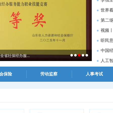
李强
世界看
第二场
视频丨
听民意
中国经
省社保经办服...
《济南日报
人工智
会保险
劳动监察
人事考试