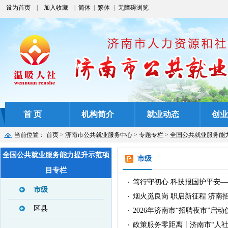
设为首页
|
加入收藏
|
简体
|
繁体
|
无障碍浏览
首 页
机构简介
就业动态
创业
当前位置：
首页
>
济南市公共就业服务中心
>
专题专栏
>
全国公共就业服务能
全国公共就业服务能力提升示范项
市级
目专栏
笃行守初心 科技报国护平安
·
市级
烟火觅良岗 职启新征程 济南
·
区县
2026年济南市“招聘夜市”
·
政策服务零距离丨济南市“人
·