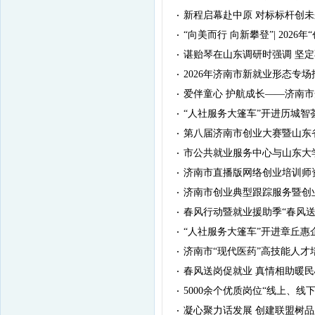
新程启幕赴中原 对标标杆创未来
·
“向美而行 向新攀登”| 202
·
谌贻琴在山东调研时强调 坚
·
2026年济南市新就业形态专
·
爱伴童心 护航成长——济南
·
“人社服务大篷车”开进历城智
·
第八届济南市创业大赛暨山东
·
市公共就业服务中心与山东大
·
济南市直播版网络创业培训师
·
济南市创业典型跟踪服务暨创
·
春风行动暨就业援助季“春风
·
“人社服务大篷车”开进章丘惠
·
济南市“现代医药”高技能人才
·
春风送岗促就业 真情相助暖民心
·
5000余个优质岗位“线上、线下”
·
凝心聚力话发展 创建联盟树品
·