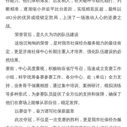
作能力。他们厚积薄发、后发制人，在关键环节稳扎稳打、判
断精准，逐渐缩小并追平比分差距，实现精彩反超，最终以
482分的优异成绩锁定胜局，上演了一场激动人心的逆袭之
战。
荣誉背后，是久久为功的队伍建设
这份沉甸甸的荣誉，是对我市社保经办服务能力的最佳肯
定，更是济南社保中心长期注重人才培养、强化队伍建设的必
然结果。
赛前，中心高度重视，积极响应省厅号召，迅速成立竞赛工作
小组，科学统筹备赛参赛工作。各分中心、处（单位）全力支
持，业务骨干倾囊相授，通过集中培训、案例研讨、模拟演练
等多种形式，为参赛队员提供了全方位的支持和保障，确保了
他们在赛场上能够从容自信，稳定发挥。
以赛促干，奋力谱写社保新篇章
此次夺冠，不仅是一次竞赛的胜利，更是我市社保经办服