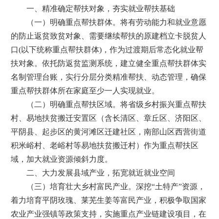
一、精准确定帮扶对象，夯实就业帮扶基础
（一）明确重点帮扶群体。将有劳动能力和就业意愿
的防止返贫致贫对象、需要继续帮扶的原建档立卡脱贫人
口(以下统称重点帮扶群体)，作为过渡期后常态化就业帮
扶对象。依托防返贫监测系统，建立健全重点帮扶群体实
名制管理台账，实行分层分类精准帮扶、动态管理，确保
重点帮扶群体所在家庭至少一人实现就业。
（二）明确重点帮扶区域。将省级乡村振兴重点帮扶
村、易地扶贫搬迁安置区（含长清区、章丘区、济阳区、
平阴县、起步区的黄河滩区迁建社区，南部山区西营街道
积米峪村、老峪村等易地扶贫搬迁村）作为重点帮扶区
域，加大就业资源倾斜力度。
二、大力发展县域产业，拓宽就近就业空间
（三）培育壮大乡村富民产业。深挖“土特产”资源，
着力培育平阴玫瑰、莱芜生姜等富民产业，积极争取国家
农业产业强镇等政策支持，实施重点产业链建设项目，在