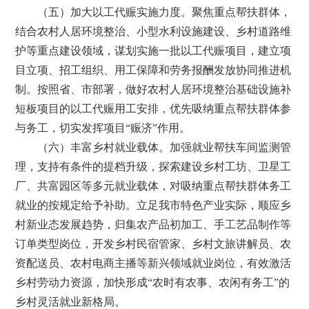
（五）加大以工代赈实施力度。聚焦重点帮扶群体，
结合农村人居环境整治、小型水利设施建设、乡村道路维
护等重点建设领域，谋划实施一批以工代赈项目，建立项
目立项、招工组织、用工保障和劳务报酬发放协同推进机
制。按照省、市部署，做好农村人居环境整治基础设施补
短板项目的以工代赈用工安排，优先吸纳重点帮扶群体参
与务工，切实发挥项目“赈济”作用。
（六）丰富乡村就业载体。加强就业帮扶车间监测管
理，支持有条件的提档升级，探索建设乡村工坊、卫星工
厂、共富园区等多元就业载体，对吸纳重点帮扶群体务工
就业的按规定给予补助。立足我市特色产业实际，顺应乡
村新业态发展趋势，归集农产品初加工、手工艺品制作等
订单类型岗位，开发乡村民宿管家、乡村文旅讲解员、农
资配送员、农村电商主播等新兴领域就业岗位，有效激活
乡村劳动力资源，加快形成“农时有农事、农闲有务工”的
乡村灵活就业新格局。