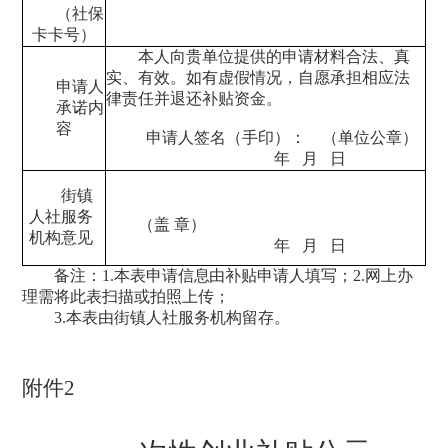
（社保
卡卡号）
本人向贵单位提供的申请材料合法、真
实、有效。如有虚假情况，自愿承担相应法
申请人
律责任并退还补贴资金。
承诺内
容
申请人签名（手印）：
（单位公章）
年
月
日
街镇
人社服务
（盖
章
）
机构意见
年
月
日
备注：
1.
本表申请信息由补贴申请人填写；
2.网上办
理需将此表扫描或拍照上传；
3.
本表由街镇人社
服务机构留存。
附件
2