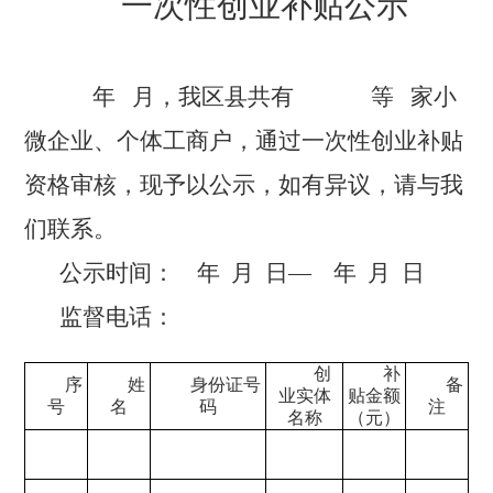
一次性创业补贴公示
年
月，我
区县
共有
等
家
小
微企业、个体工商户，
通过
一次性创业
补贴
资格审核
，
现予以公示，如有异议，请与我
们联系。
公示时间：
年
月
日
—
年
月
日
监督电话：
创
补
序
姓
身份证号
备
业实体
贴金额
号
名
码
注
名称
（元）