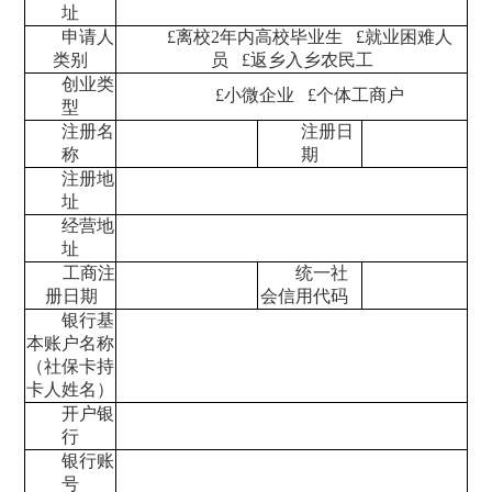
址
申请人
£
离校
2
年内高校毕业生
£
就业困难人
类别
员
£
返乡入乡农民工
创业类
£
小微企业
£
个体工商户
型
注册名
注册日
称
期
注册地
址
经营地
址
工商注
统一社
册日期
会信用代码
银行基
本账户名称
（社保卡持
卡人姓名）
开户银
行
银行账
号