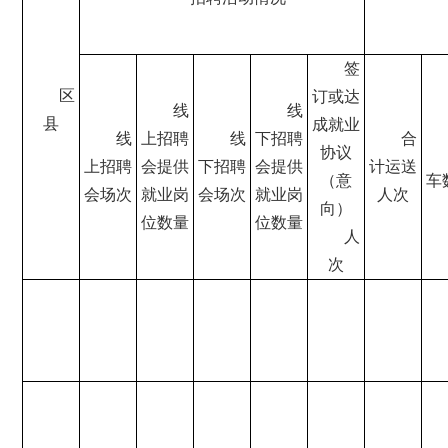
签
区
订
或达
线
线
县
成就业
线
上招聘
线
下招聘
合
协议
上招聘
会提供
下招聘
会提供
计运送
（意
车
会场次
就业岗
会场次
就业岗
人次
向）
位数量
位数量
人
次