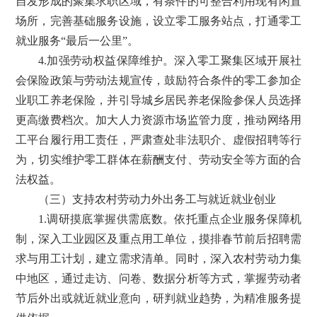
自发形成的聚集求职区域，有条件的可整合利用现有闲置
场所，完善基础服务设施，设立零工服务站点，打通零工
就业服务“最后一公里”。
4.加强劳动权益保障维护。深入零工聚集区域开展社
会保险政策与劳动法规宣传，鼓励符合条件的零工参加企
业职工养老保险，并引导城乡居民养老保险参保人员选择
更高缴费档次。加大人力资源市场监管力度，推动网络用
工平台履行用工责任，严肃查处非法职介、虚假招聘等行
为，切实维护零工群体在薪酬支付、劳动安全等方面的合
法权益。
（三）支持农村劳动力外出务工与就近就业创业
1.调研摸底掌握供需底数。依托重点企业服务保障机
制，深入工业园区及重点用工单位，摸排春节前后招聘需
求与用工计划，建立需求清单。同时，深入农村劳动力集
中地区，通过走访、问卷、数据分析等方式，掌握劳动者
节后外出或就近就业意向，研判就业趋势，为精准服务提