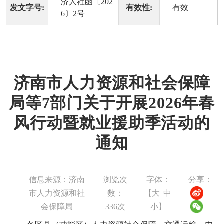
济人社函〔202
发文字号:
有效性:
有效
6〕2号
济南市人力资源和社会保障
局等7部门关于开展2026年春
风行动暨就业援助季活动的
通知
信息来源：济南
浏览次
字体：
分享：
市人力资源和社
数：
【
大
中
会保障局
336
次
小
】