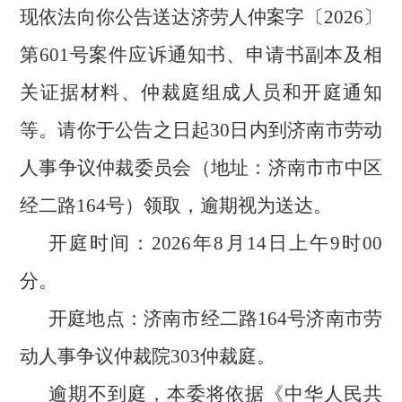
现依法向你公告送达济劳人仲案字〔
202
6
〕
第
601
号案件
应诉通知书、申请书副本及相
关证据材料、仲裁庭组成人员和
开庭通知
等。
请你于公告之日起
30日内到济南市劳动
人事争议仲裁委员会
（
地址：济南市市中区
经二路
164号
）
领取，逾期视为送达
。
开庭时间：
202
6
年
8
月
14
日
上
午
9
时
00
分
。
开庭地点：济南市经二路
164号济南市劳
动人事争议仲裁院
303仲裁庭
。
逾期不到庭，本委将依据《中华人民共