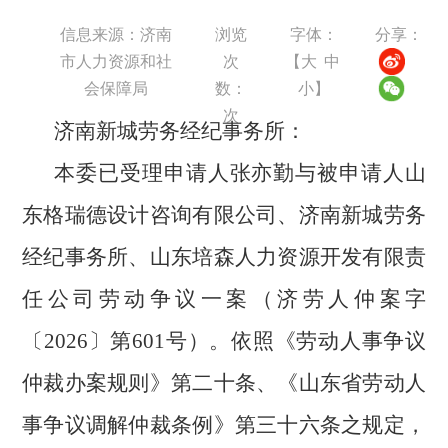
信息来源：济南
浏览
字体：
分享：
市人力资源和社
次
【
大
中
会保障局
数：
小
】
次
济南新城劳务经纪事务所：
本委
已
受理
申请人张亦勤
与
被申请人山
东格瑞德设计咨询有限公司、
济南新城劳务
经纪事务所
、山东培森人力资源开发有限责
任公司
劳动争议一
案
（
济劳人仲案字
〔
202
6
〕第
601号
）
。依照《劳动人事争议
仲裁办案规则》第二十条、
《山东省劳动人
事争议调解仲裁条例》第三十六条之规定，