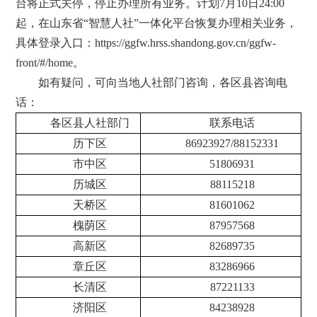
台将正式关停，停止办理所有业务。计划7月10日24:00
起，在山东省“智慧人社”一体化平台恢复办理相关业务，
具体登录入口：https://ggfw.hrss.shandong.gov.cn/ggfw-
front/#/home。
如有疑问，可向当地人社部门咨询，各区县咨询电
话：
各区县人社部门
联系电话
历下区
86923927/88152331
市中区
51806931
历城区
88115218
天桥区
81601062
槐荫区
87957568
高新区
82689735
章丘区
83286966
长清区
87221133
济阳区
84238928