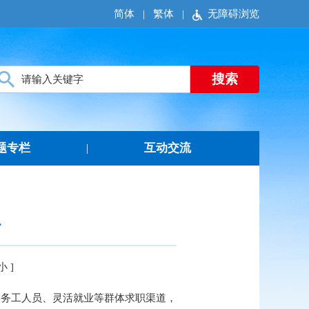
简体
|
繁体
|
无障碍浏览
题专栏
互动交流
|
办
小
]
乡务工人员、灵活就业等群体求职渠道，