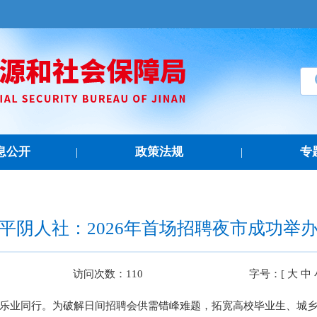
息公开
政策法规
专
|
|
平阴人社：2026年首场招聘夜市成功举
访问次数：
110
字号：[
大
中
乐业同行。为破解日间招聘会供需错峰难题，拓宽高校毕业生、城