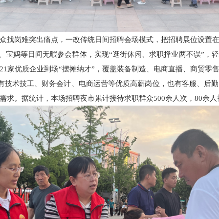
众找岗难突出痛点，一改传统日间招聘会场模式，把招聘展位设置
族、学生、宝妈等日间无暇参会群体，实现“逛街休闲、求职择业两不误”
21家优质企业到场“摆摊纳才”，覆盖装备制造、电商直播、商贸零
既有技术技工、财务会计、电商运营等优质高薪岗位，也有客服、后
需求。据统计，本场招聘夜市累计接待求职群众500余人次，80余