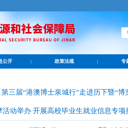
息公开
政策法规
专
|
|
：第三届“港澳博士泉城行”走进历下暨“博
摩活动举办 开展高校毕业生就业信息专项