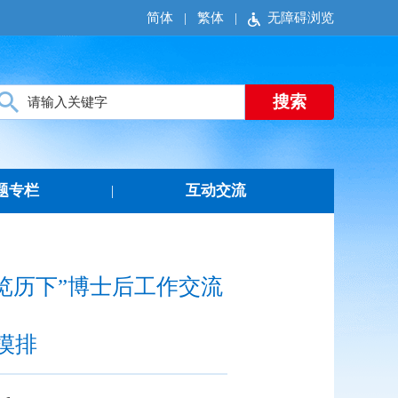
简体
|
繁体
|
无障碍浏览
题专栏
互动交流
|
览历下”博士后工作交流
摸排