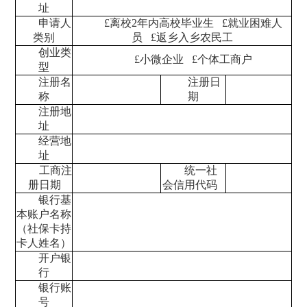
址
申请人
£
离校
2
年内高校毕业生
£
就业困难人
类别
员
£
返乡入乡农民工
创业类
£
小微企业
£
个体工商户
型
注册名
注册日
称
期
注册地
址
经营地
址
工商注
统一社
册日期
会信用代码
银行基
本账户名称
（社保卡持
卡人姓名）
开户银
行
银行账
号