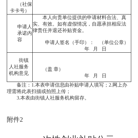
（社保
卡卡号）
本人向贵单位提供的申请材料合法、真
实、有效。如有虚假情况，自愿承担相应法
申请人
律责任并退还补贴资金。
承诺内
容
申请人签名（手印）：
（单位公章）
年
月
日
街镇
人社服务
（盖
章
）
机构意见
年
月
日
备注：
1.
本表申请信息由补贴申请人填写；
2.网上办
理需将此表扫描或拍照上传；
3.
本表由街镇人社
服务机构留存。
附件
2