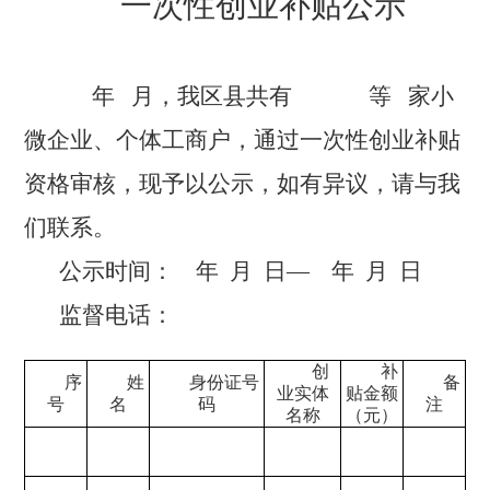
一次性创业补贴公示
年
月，我
区县
共有
等
家
小
微企业、个体工商户，
通过
一次性创业
补贴
资格审核
，
现予以公示，如有异议，请与我
们联系。
公示时间：
年
月
日
—
年
月
日
监督电话：
创
补
序
姓
身份证号
备
业实体
贴金额
号
名
码
注
名称
（元）