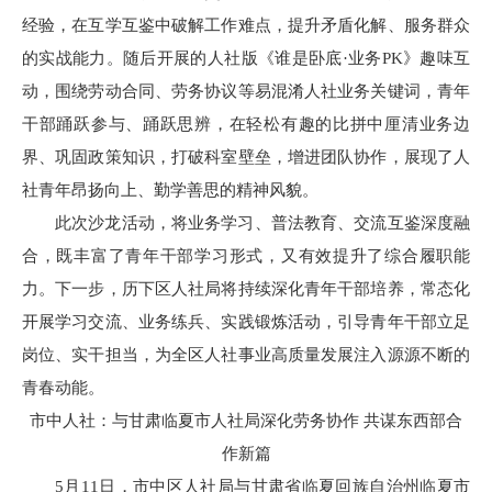
经验，在互学互鉴中破解工作难点，提升矛盾化解、服务群众
的实战能力。随后开展的人社版《谁是卧底·业务PK》趣味互
动，围绕劳动合同、劳务协议等易混淆人社业务关键词，青年
干部踊跃参与、踊跃思辨，在轻松有趣的比拼中厘清业务边
界、巩固政策知识，打破科室壁垒，增进团队协作，展现了人
社青年昂扬向上、勤学善思的精神风貌。
此次沙龙活动，将业务学习、普法教育、交流互鉴深度融
合，既丰富了青年干部学习形式，又有效提升了综合履职能
力。下一步，历下区人社局将持续深化青年干部培养，常态化
开展学习交流、业务练兵、实践锻炼活动，引导青年干部立足
岗位、实干担当，为全区人社事业高质量发展注入源源不断的
青春动能。
市中人社：与甘肃临夏市人社局深化劳务协作 共谋东西部合
作新篇
5月11日，市中区人社局与甘肃省临夏回族自治州临夏市