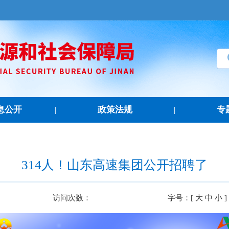
息公开
政策法规
专
|
|
314人！山东高速集团公开招聘了
访问次数：
字号：[
大
中
小
]