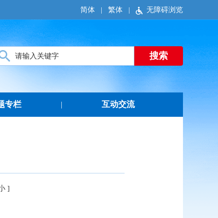
简体
|
繁体
|
无障碍浏览
题专栏
互动交流
|
小
]