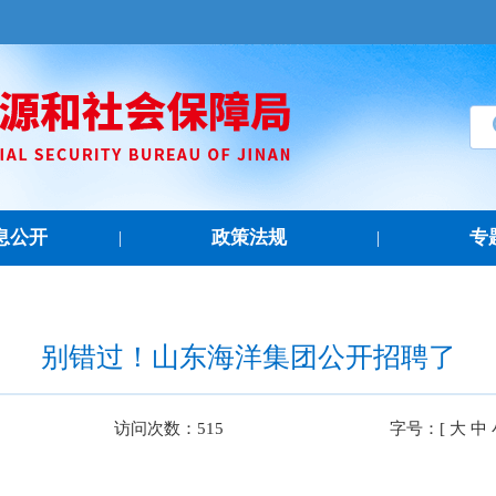
息公开
政策法规
专
|
|
别错过！山东海洋集团公开招聘了
访问次数：
515
字号：[
大
中