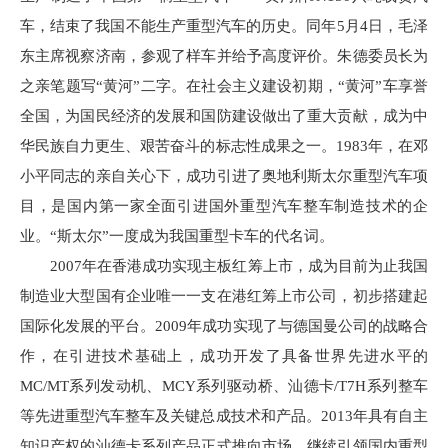
车，结束了我国不能生产重型汽车的历史。同年5月4日，毛泽
东主席视察济南，参观了样车并给予高度评价。朱德委员长为
之亲笔题写“黄河”二字。在社会主义建设初期，“黄河”车享誉
全国，为国民经济的发展和国防建设做出了重大贡献，成为中
华民族自力更生、艰苦奋斗的标志性成果之一。1983年，在邓
小平同志的亲自关心下，成功引进了奥地利斯太尔重型汽车项
目，是国内第一家全面引进国外重型汽车整车制造技术的企
业。“斯太尔”一度成为我国重型卡车的代名词。
2007年在香港成功实现主板红筹上市，成为目前为止我国
制造业大型国有企业唯一一支在港红筹上市公司，初步搭建起
国际化发展的平台。2009年成功实现了与德国曼公司的战略合
作，在引进技术基础上，成功开发了具备世界先进水平的
MC/MT系列发动机、MCY系列驱动桥、汕德卡/T7H系列整车
等先进重型汽车整车及关键总成技术和产品。2013年具有自主
知识产权的汕德卡系列产品正式推向市场，继续引领国内重型