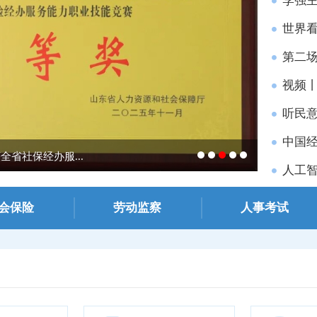
李强
世界看
第二场
视频丨
听民意
中国经
省社保经办服...
《济南日报
人工智
会保险
劳动监察
人事考试