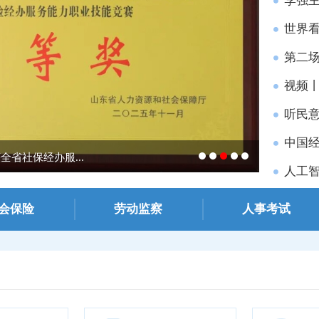
李强
世界看
第二场
视频丨
听民意
中国经
省社保经办服...
《济南日报
人工智
会保险
劳动监察
人事考试