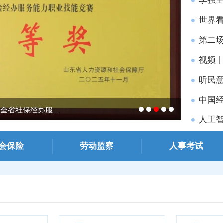
李强
世界看
第二场
视频丨
听民意
中国经
省社保经办服...
《济南日报
人工智
会保险
劳动监察
人事考试